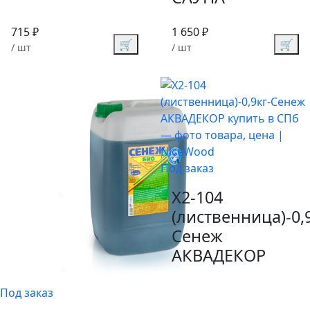
715 ₽
1 650 ₽
🛒
🛒
/ шт
/ шт
Под заказ
X2-104
(лиственница)-0,9
Сенеж
АКВАДЕКОР
Под заказ