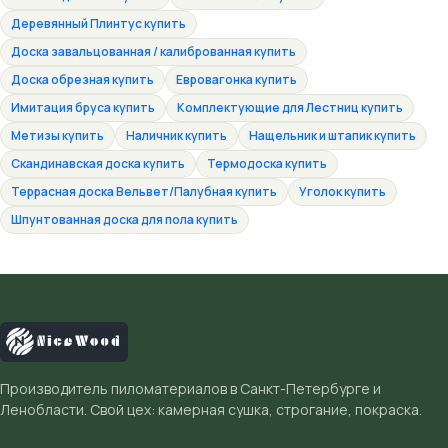
Деревянный Плинтус купить
Доска завальцованная / калиброванная купить
Доска обрезная купить
Евровагонка купить
Имитация бруса купить
Комплектующие для Лестниц купить
Метизы купить
Наличник купить
Нащельник и штапик купить
Скандинавская доска купить
Термодоска купить
Террасная доска Вельвет/Палубная купить
Уголок купить
Шпунтованная доска для пола купить
Производитель пиломатериалов в Санкт-Петербурге и
Ленобласти. Свой цех: камерная сушка, строгание, покраска.