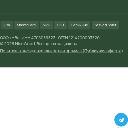
Visa
MasterCard
МИР
СБП
Наличные
Безнал / счёт
ООО «НВ» · ИНН 4705089823 · ОГРН 1214700003320
© 2026 NiceWood. Все права защищены.
Политика конфиденциальности и правила (Публичная оферта)