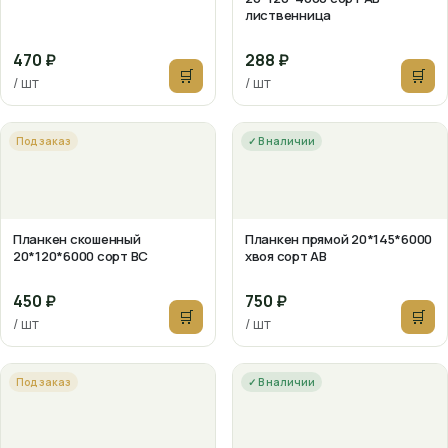
лиственница
470 ₽
288 ₽
🛒
🛒
/ шт
/ шт
Под заказ
✓ В наличии
Планкен скошенный
Планкен прямой 20*145*6000
20*120*6000 сорт ВС
хвоя сорт АВ
450 ₽
750 ₽
🛒
🛒
/ шт
/ шт
Под заказ
✓ В наличии