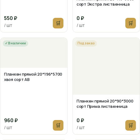
сорт Экстра лиственница
550 ₽
0 ₽
🛒
🛒
/ шт
/ шт
✓ В наличии
Под заказ
Планкен прямой 20*196*5700
хвоя сорт АВ
Планкен прямой 20*90*3000
сорт Прима лиственница
960 ₽
0 ₽
🛒
🛒
/ шт
/ шт