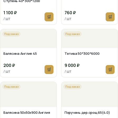
Ступень 40*300*1200
1 100 ₽
760 ₽
🛒
🛒
/ шт
/ шт
Под заказ
Под заказ
Балясина Англия 45
Тетива 50*300*6000
200 ₽
9 000 ₽
🛒
🛒
/ шт
/ шт
Под заказ
Под заказ
Балясина 50х50х900 Англия
Поручень дер.срощ.65(4.0)