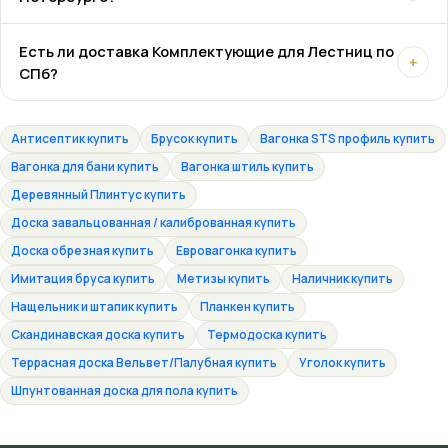
Есть ли доставка Комплектующие для Лестниц по
+
СПб?
Антисептик купить
Брусок купить
Вагонка STS профиль купить
Вагонка для бани купить
Вагонка штиль купить
Деревянный Плинтус купить
Доска завальцованная / калиброванная купить
Доска обрезная купить
Евровагонка купить
Имитация бруса купить
Метизы купить
Наличник купить
Нащельник и штапик купить
Планкен купить
Скандинавская доска купить
Термодоска купить
Террасная доска Вельвет/Палубная купить
Уголок купить
Шпунтованная доска для пола купить