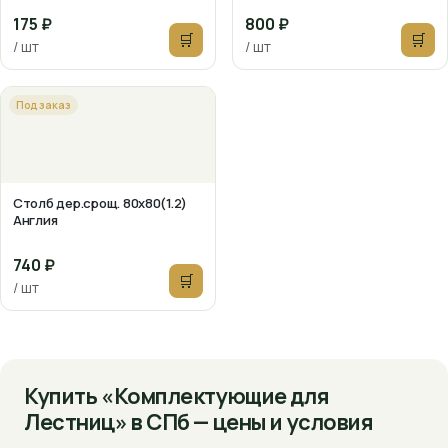
175 ₽
800 ₽
🛒
🛒
/ шт
/ шт
Под заказ
Столб дер.срощ. 80х80(1.2)
Англия
740 ₽
🛒
/ шт
Купить «Комплектующие для
Лестниц» в СПб — цены и условия