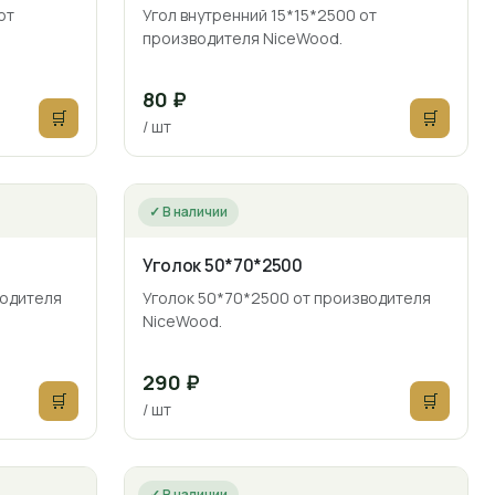
от
Угол внутренний 15*15*2500 от
производителя NiceWood.
80 ₽
🛒
🛒
/ шт
✓ В наличии
Уголок 50*70*2500
водителя
Уголок 50*70*2500 от производителя
NiceWood.
290 ₽
🛒
🛒
/ шт
✓ В наличии