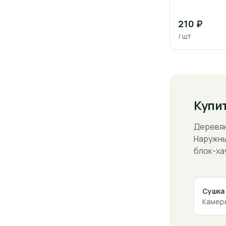
210 ₽
/ шт
Купит
Деревян
Наружны
блок-хау
Сушка
Камерн