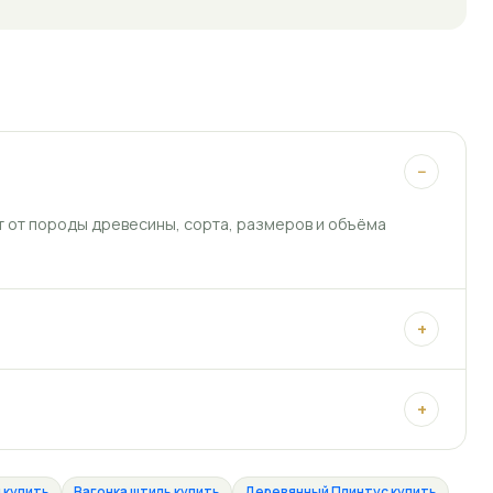
−
т от породы древесины, сорта, размеров и объёма
+
+
 купить
Вагонка штиль купить
Деревянный Плинтус купить