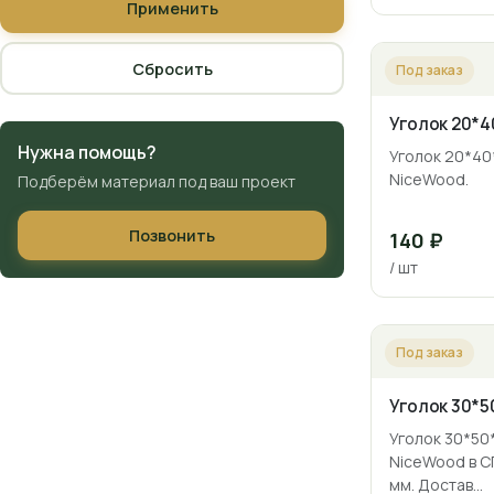
Применить
Сбросить
Под заказ
Уголок 20*4
Нужна помощь?
Уголок 20*40
NiceWood.
Подберём материал под ваш проект
Позвонить
140 ₽
/ шт
Под заказ
Уголок 30*5
Уголок 30*50
NiceWood в С
мм. Достав…