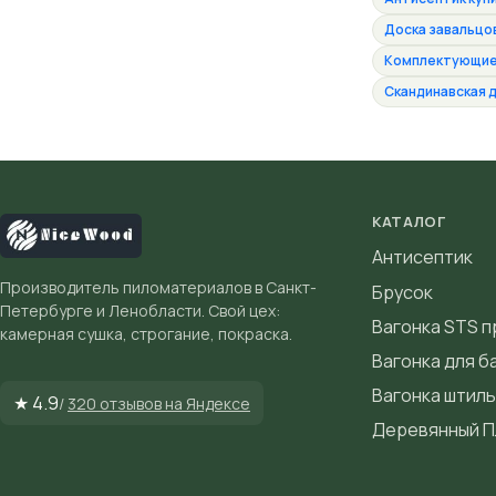
Доска завальцов
Комплектующие 
Скандинавская д
КАТАЛОГ
Антисептик
Производитель пиломатериалов в Санкт-
Брусок
Петербурге и Ленобласти. Свой цех:
Вагонка STS 
камерная сушка, строгание, покраска.
Вагонка для б
Вагонка штиль
★ 4.9
/
320 отзывов на Яндексе
Деревянный П