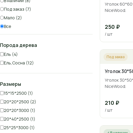
В наличии (8)
Уголок 60*60
Под заказ (7)
NiceWood.
Мало (2)
250 ₽
Все
/ шт
Порода дерева
Ель (4)
Под заказ
Ель,Сосна (12)
Уголок 30*5
Уголок 30*50
Размеры
NiceWood.
15*15*2500 (1)
20*20*2500 (2)
210 ₽
/ шт
20*20*3000 (1)
20*40*2500 (1)
25*25*3000 (1)
✓ В наличии