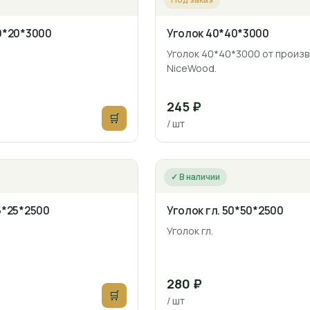
20*20*3000
Уголок 40*40*3000
Уголок 40*40*3000 от произ
NiceWood.
245 ₽
🛒
/ шт
✓ В наличии
25*25*2500
Уголок гл. 50*50*2500
Уголок гл.
280 ₽
🛒
/ шт