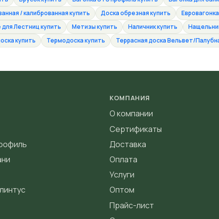
анная / калиброванная купить
Доска обрезная купить
Евровагонка
для Лестниц купить
Метизы купить
Наличник купить
Нащельник
оска купить
Термодоска купить
Террасная доска Вельвет/Палубн
КОМПАНИЯ
О компании
Сертификаты
профиль
Доставка
ани
Оплата
Услуги
линтус
Оптом
Прайс-лист