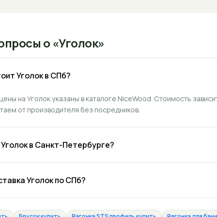
опросы о «Уголок»
оит Уголок в СПб?
цены на Уголок указаны в каталоге NiceWood. Стоимость зависи
отаем от производителя без посредников.
ь Уголок в Санкт-Петербурге?
ставка Уголок по СПб?
ить
Брусок купить
Вагонка STS профиль купить
Вагонка для бани