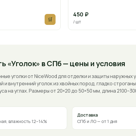
450 ₽
🛒
/ шт
ь «Уголок» в СПб — цены и условия
ные уголки от NiceWood для отделки и защиты наружных у
й и внутренний уголок из хвойных пород, гладко строганы
са на углах. Размеры от 20×20 до 50×50 мм, длина 2100–30
Доставка
ая, влажность 12–14%
СПб и ЛО — от 1 дня