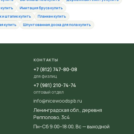
 купить
Имитация бруса купить
 и штапик купить
Планкен купить
ая купить
Шпунтованная доска для пола купить
КОНТАКТЫ
+7 (812) 747-80-08
для физлиц
+7 (981) 210-74-74
оптовый отдел
info@nicewoodspb.ru
Ленинградская обл., деревня
Репполово, 3с4
Пн–Сб 9:00–18:00, Вс — выходной