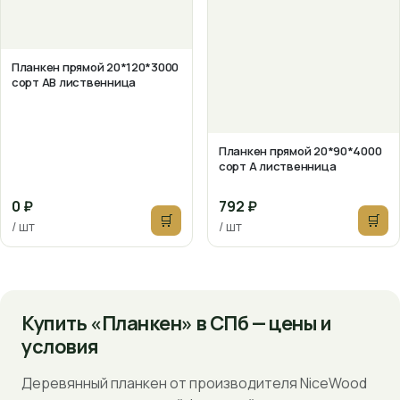
Планкен прямой 20*120*3000
сорт АВ лиственница
Планкен прямой 20*90*4000
сорт А лиственница
0 ₽
792 ₽
🛒
🛒
/ шт
/ шт
Купить «Планкен» в СПб — цены и
условия
Деревянный планкен от производителя NiceWood