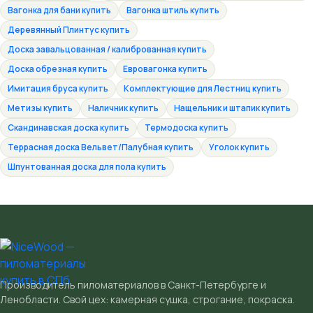
Вагонка для бани купить
Вагонка штиль купить
Деревянный Плинтус купить
Доска завальцованная / калиброванная купить
Доска обрезная купить
Евровагонка купить
Имитация бруса купить
Комплектующие для Лестниц купить
Метизы купить
Наличник купить
Нащельник и штапик купить
Скандинавская доска купить
Термодоска купить
Террасная доска Вельвет/Палубная купить
Уголок купить
Шпунтованная доска для пола купить
Производитель пиломатериалов в Санкт-Петербурге и
Ленобласти. Свой цех: камерная сушка, строгание, покраска.