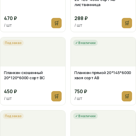
лиственница
470 ₽
288 ₽
🛒
🛒
/ шт
/ шт
Под заказ
✓ В наличии
Планкен скошенный
Планкен прямой 20*145*6000
20*120*6000 сорт ВС
хвоя сорт АВ
450 ₽
750 ₽
🛒
🛒
/ шт
/ шт
Под заказ
✓ В наличии