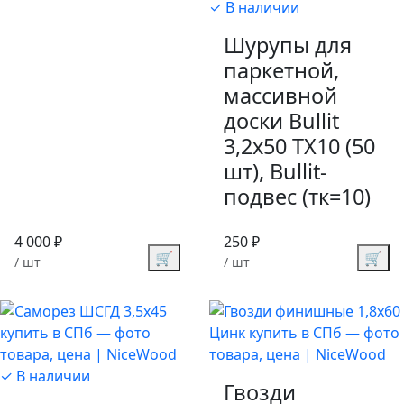
✓ В наличии
Шурупы для
паркетной,
массивной
доски Bullit
3,2х50 TX10 (50
шт), Bullit-
подвес (тк=10)
4 000 ₽
250 ₽
🛒
🛒
/ шт
/ шт
✓ В наличии
Гвозди