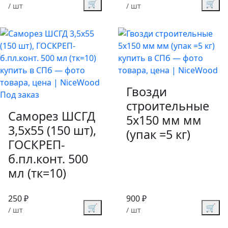
🛒
🛒
/ шт
/ шт
Гвозди
Под заказ
строительные
Саморез ШСГД
5х150 мм мм
3,5х55 (150 шт),
(упак =5 кг)
ГОСКРЕП-
б.пл.конт. 500
мл (тк=10)
250 ₽
900 ₽
🛒
🛒
/ шт
/ шт