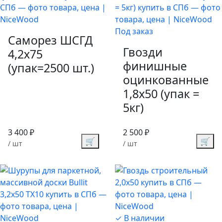
Под заказ
Саморез ШСГД
Гвозди
4,2х75
финишные
(упак=2500 шт.)
оцинкованные
1,8х50 (упак =
5кг)
3 400 ₽
2 500 ₽
🛒
🛒
/ шт
/ шт
✓ В наличии