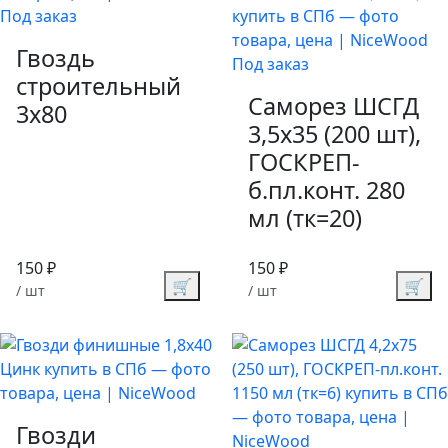
Под заказ
Гвоздь
Под заказ
строительный
Саморез ШСГД
3х80
3,5х35 (200 шт),
ГОСКРЕП-
б.пл.конт. 280
мл (тк=20)
150 ₽
150 ₽
🛒
🛒
/ шт
/ шт
Гвозди