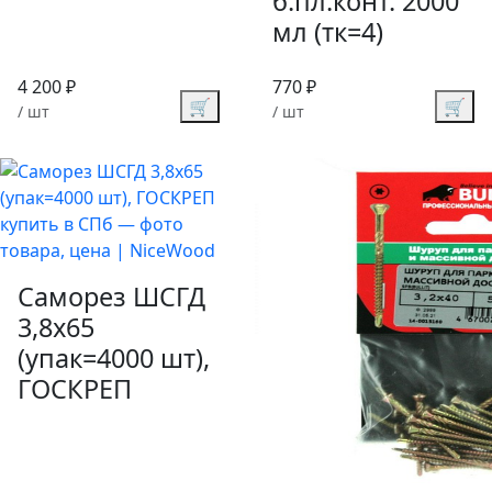
б.пл.конт. 2000
мл (тк=4)
4 200 ₽
770 ₽
🛒
🛒
/ шт
/ шт
Саморез ШСГД
3,8х65
(упак=4000 шт),
ГОСКРЕП