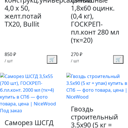
4,0 x 50,
1,8х60 оцинк.
желт.потай
(0,4 кг),
TX20, Bullit
ГОСКРЕП-
пл.конт 280 мл
(тк=20)
850 ₽
270 ₽
🛒
🛒
/ шт
/ шт
Гвоздь
Под заказ
строительный
Саморез ШСГД
3.5х90 (5 кг =