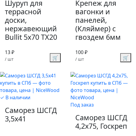
Шуруп для
Крепеж для
террасной
вагонки и
доски,
панелей,
нержавеющий
(Кляймер) с
Bullit 5х70 TX20
гвоздем 6мм
13 ₽
100 ₽
🛒
🛒
/ шт
/ шт
✓ В наличии
Под заказ
Саморез ШСГД
Саморез ШСГД
3,5х41
4,2х75, Госкреп