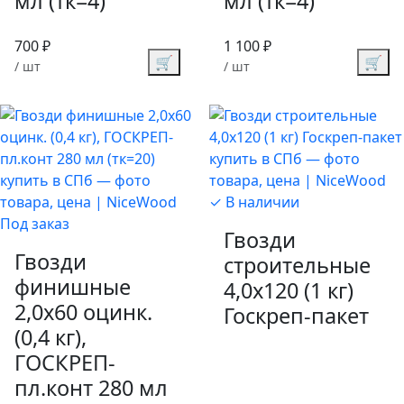
мл (тк=4)
мл (тк=4)
700 ₽
1 100 ₽
🛒
🛒
/ шт
/ шт
✓ В наличии
Под заказ
Гвозди
Гвозди
строительные
финишные
4,0х120 (1 кг)
2,0х60 оцинк.
Госкреп-пакет
(0,4 кг),
ГОСКРЕП-
пл.конт 280 мл