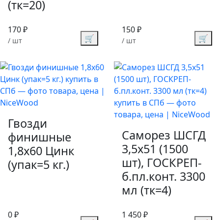
(тк=20)
170 ₽
150 ₽
🛒
🛒
/ шт
/ шт
Гвозди
Саморез ШСГД
финишные
3,5х51 (1500
1,8х60 Цинк
шт), ГОСКРЕП-
(упак=5 кг.)
б.пл.конт. 3300
мл (тк=4)
0 ₽
1 450 ₽