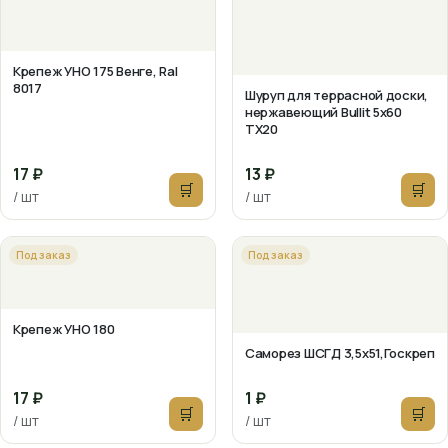
Крепеж УНО 175 Венге, Ral
8017
Шуруп для террасной доски,
нержавеющий Bullit 5х60
TX20
17 ₽
13 ₽
🛒
🛒
/ шт
/ шт
Под заказ
Под заказ
Крепеж УНО 180
Саморез ШСГД 3,5х51,Госкреп
17 ₽
1 ₽
🛒
🛒
/ шт
/ шт