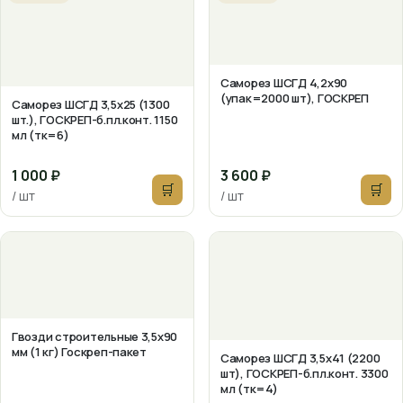
Саморез ШСГД 4,2х90
(упак=2000 шт), ГОСКРЕП
Саморез ШСГД 3,5х25 (1300
шт.), ГОСКРЕП-б.пл.конт. 1150
мл (тк=6)
1 000 ₽
3 600 ₽
🛒
🛒
/ шт
/ шт
Гвозди строительные 3,5х90
мм (1 кг) Госкреп-пакет
Саморез ШСГД 3,5х41 (2200
шт), ГОСКРЕП-б.пл.конт. 3300
мл (тк=4)