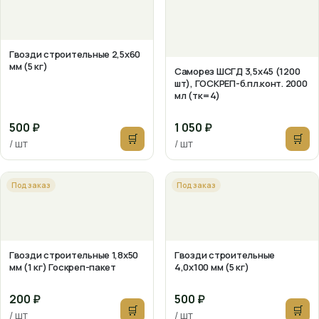
Гвозди строительные 2,5х60
мм (5 кг)
Саморез ШСГД 3,5х45 (1200
шт), ГОСКРЕП-б.пл.конт. 2000
мл (тк=4)
500 ₽
1 050 ₽
🛒
🛒
/ шт
/ шт
Под заказ
Под заказ
Гвозди строительные 1,8х50
Гвозди строительные
мм (1 кг) Госкреп-пакет
4,0х100 мм (5 кг)
200 ₽
500 ₽
🛒
🛒
/ шт
/ шт