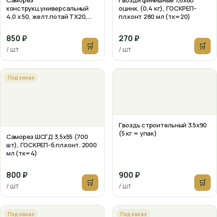
Саморез
Гвозди финишные 1,8х60
конструкц.универсальный
оцинк. (0,4 кг), ГОСКРЕП-
4,0 x 50, желт.потай TX20,
пл.конт 280 мл (тк=20)
Bullit
850 ₽
270 ₽
🛒
🛒
/ шт
/ шт
Под заказ
Гвоздь строительный 3.5х90
(5 кг = упак)
Саморез ШСГД 3,5х55 (700
шт), ГОСКРЕП-б.пл.конт. 2000
мл (тк=4)
800 ₽
900 ₽
🛒
🛒
/ шт
/ шт
Под заказ
Под заказ