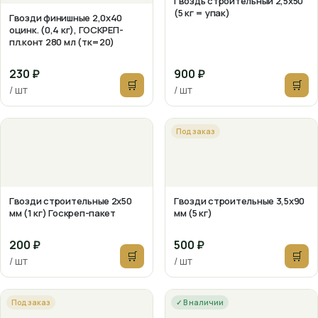
Гвоздь строительный 2,5х50
(5 кг = упак)
Гвозди финишные 2,0х40
оцинк. (0,4 кг), ГОСКРЕП-
пл.конт 280 мл (тк=20)
230 ₽
900 ₽
🛒
🛒
/ шт
/ шт
Под заказ
Гвозди строительные 2х50
Гвозди строительные 3,5х90
мм (1 кг) Госкреп-пакет
мм (5 кг)
200 ₽
500 ₽
🛒
🛒
/ шт
/ шт
Под заказ
✓ В наличии