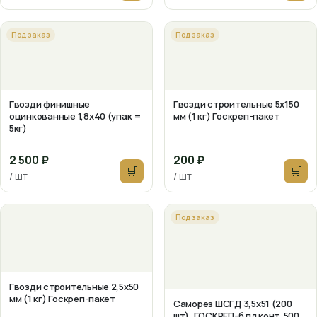
Под заказ
Под заказ
Гвозди финишные
Гвозди строительные 5х150
оцинкованные 1,8х40 (упак =
мм (1 кг) Госкреп-пакет
5кг)
2 500 ₽
200 ₽
🛒
🛒
/ шт
/ шт
Под заказ
Гвозди строительные 2,5х50
мм (1 кг) Госкреп-пакет
Саморез ШСГД 3,5х51 (200
шт), ГОСКРЕП-б.пл.конт. 500