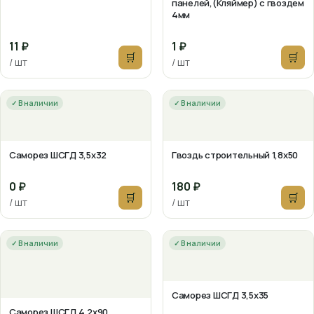
панелей,(Кляймер) с гвоздем
4мм
11 ₽
1 ₽
🛒
🛒
/ шт
/ шт
✓ В наличии
✓ В наличии
Саморез ШСГД 3,5х32
Гвоздь строительный 1,8х50
0 ₽
180 ₽
🛒
🛒
/ шт
/ шт
✓ В наличии
✓ В наличии
Саморез ШСГД 3,5х35
Саморез ШСГД 4,2х90,