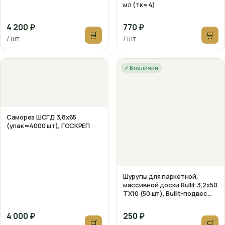
мл (тк=4)
4 200 ₽
770 ₽
🛒
🛒
/ шт
/ шт
✓ В наличии
Саморез ШСГД 3,8х65
(упак=4000 шт), ГОСКРЕП
Шурупы для паркетной,
массивной доски Bullit 3,2х50
TX10 (50 шт), Bullit-подвес
(тк=10)
4 000 ₽
250 ₽
🛒
🛒