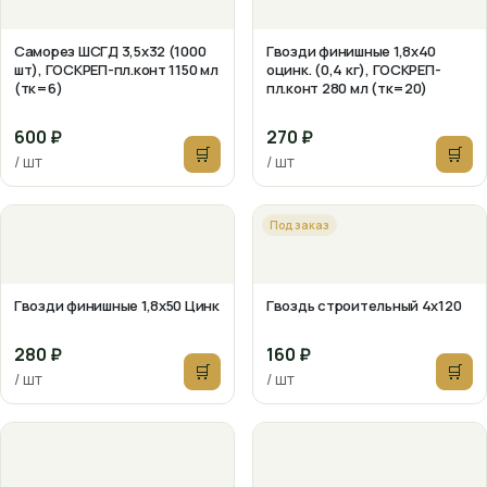
Саморез ШСГД 3,5х32 (1000
Гвозди финишные 1,8х40
шт), ГОСКРЕП-пл.конт 1150 мл
оцинк. (0,4 кг), ГОСКРЕП-
(тк=6)
пл.конт 280 мл (тк=20)
600 ₽
270 ₽
🛒
🛒
/ шт
/ шт
Под заказ
Гвозди финишные 1,8х50 Цинк
Гвоздь строительный 4х120
280 ₽
160 ₽
🛒
🛒
/ шт
/ шт