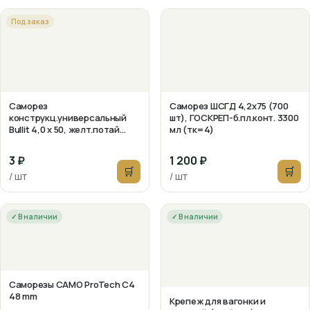
Под заказ
Саморез
Саморез ШСГД 4,2х75 (700
конструкц.универсальный
шт), ГОСКРЕП-б.пл.конт. 3300
Bullit 4,0 x 50, желт.потай
мл (тк=4)
TX20
3 ₽
1 200 ₽
🛒
🛒
/ шт
/ шт
✓ В наличии
✓ В наличии
Саморезы CAMO ProTech C4
48 mm
Крепеж для вагонки и