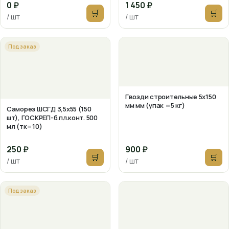
0 ₽
1 450 ₽
🛒
🛒
/ шт
/ шт
Под заказ
Гвозди строительные 5х150
мм мм (упак =5 кг)
Саморез ШСГД 3,5х55 (150
шт), ГОСКРЕП-б.пл.конт. 500
мл (тк=10)
250 ₽
900 ₽
🛒
🛒
/ шт
/ шт
Под заказ