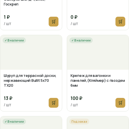
Госкреп
1 ₽
0 ₽
🛒
🛒
/ шт
/ шт
✓ В наличии
✓ В наличии
Шуруп для террасной доски,
Крепеж для вагонки и
нержавеющий Bullit 5х70
панелей,(Кляймер) с гвоздем
TX20
6мм
13 ₽
100 ₽
🛒
🛒
/ шт
/ шт
✓ В наличии
Под заказ