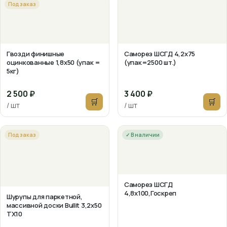
Под заказ
Гвозди финишные
Саморез ШСГД 4,2х75
оцинкованные 1,8х50 (упак =
(упак=2500 шт.)
5кг)
2 500 ₽
3 400 ₽
🛒
🛒
/ шт
/ шт
Под заказ
✓ В наличии
Саморез ШСГД
4,8х100,Госкреп
Шурупы для паркетной,
массивной доски Bullit 3,2х50
TX10