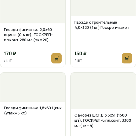
Гвозди строительные
4,0х120 (1 кг) Госкреп-пакет
Гвозди финишные 2,0х60
оцинк. (0,4 кг), ГОСКРЕП-
пл.конт 280 мл (тк=20)
170 ₽
150 ₽
🛒
🛒
/ шт
/ шт
Гвозди финишные 1,8х60 Цинк
(упак=5 кг.)
Саморез ШСГД 3,5х51 (1500
шт), ГОСКРЕП-б.пл.конт. 3300
мл (тк=4)