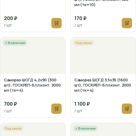
мл (тк=10)
200 ₽
170 ₽
🛒
🛒
/ шт
/ шт
✓ В наличии
Под заказ
Саморез ШСГД 4,2х90 (300
Саморез ШСГД 3,5х35 (1600
шт), ГОСКРЕП-б.пл.конт. 2000
шт), ГОСКРЕП-б.пл.конт. 2000
мл (тк=4)
мл (тк=4)
700 ₽
1 100 ₽
🛒
🛒
/ шт
/ шт
Под заказ
✓ В наличии