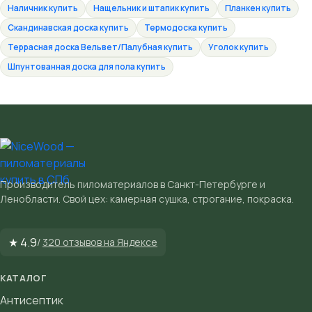
Наличник купить
Нащельник и штапик купить
Планкен купить
Скандинавская доска купить
Термодоска купить
Террасная доска Вельвет/Палубная купить
Уголок купить
Шпунтованная доска для пола купить
Производитель пиломатериалов в Санкт-Петербурге и
Ленобласти. Свой цех: камерная сушка, строгание, покраска.
★ 4.9
/
320 отзывов на Яндексе
КАТАЛОГ
Антисептик