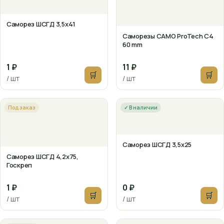
Саморез ШСГД 3,5х41
Саморезы CAMO ProTech C4
60 mm
1 ₽
11 ₽
🛒
🛒
/ шт
/ шт
Под заказ
✓ В наличии
Саморез ШСГД 3,5х25
Саморез ШСГД 4,2х75,
Госкреп
1 ₽
0 ₽
🛒
🛒
/ шт
/ шт