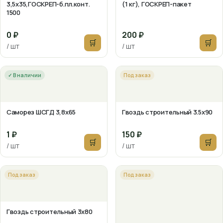
3,5х35,ГОСКРЕП-б.пл.конт.
(1 кг), ГОСКРЕП-пакет
1500
0 ₽
200 ₽
🛒
🛒
/ шт
/ шт
✓ В наличии
Под заказ
Саморез ШСГД 3,8х65
Гвоздь строительный 3.5х90
1 ₽
150 ₽
🛒
🛒
/ шт
/ шт
Под заказ
Под заказ
Гвоздь строительный 3х80