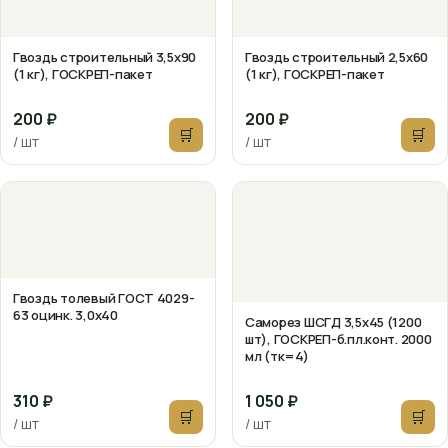
Гвоздь строительный 3,5х90
Гвоздь строительный 2,5х60
(1 кг), ГОСКРЕП-пакет
(1 кг), ГОСКРЕП-пакет
200 ₽
200 ₽
🛒
🛒
/ шт
/ шт
Гвоздь толевый ГОСТ 4029-
63 оцинк. 3,0х40
Саморез ШСГД 3,5х45 (1200
шт), ГОСКРЕП-б.пл.конт. 2000
мл (тк=4)
310 ₽
1 050 ₽
🛒
🛒
/ шт
/ шт