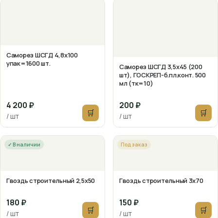
Саморез ШСГД 4,8х100
упак=1600 шт.
Саморез ШСГД 3,5х45 (200
шт), ГОСКРЕП-б.пл.конт. 500
мл (тк=10)
4 200 ₽
200 ₽
🛒
🛒
/ шт
/ шт
✓ В наличии
Под заказ
Гвоздь строительный 2,5х50
Гвоздь строительный 3х70
180 ₽
150 ₽
🛒
🛒
/ шт
/ шт