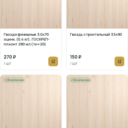
Гвозди финишные 3,0х70
Гвоздь строительный 3.5х90
оцинк. (0,4 кг), ГОСКРЕП-
пл.конт 280 мл (тк=20)
270 ₽
150 ₽
🛒
🛒
/ шт
/ шт
✓ В наличии
✓ В наличии