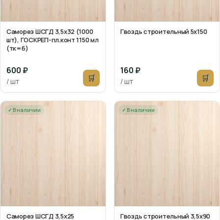
Саморез ШСГД 3,5х32 (1000
Гвоздь строительный 5х150
шт), ГОСКРЕП-пл.конт 1150 мл
(тк=6)
600 ₽
160 ₽
🛒
🛒
/ шт
/ шт
✓ В наличии
✓ В наличии
Саморез ШСГД 3,5х25
Гвоздь строительный 3,5х90