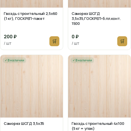
Гвоздь строительный 2,5х60
Саморез ШСГД
(1 кг), ГОСКРЕП-пакет
3,5х35,ГОСКРЕП-б.пл.конт.
1500
200 ₽
0 ₽
🛒
🛒
/ шт
/ шт
✓ В наличии
✓ В наличии
Саморез ШСГД 3,5х35
Гвоздь строительный 4х100
(5 кг = упак)