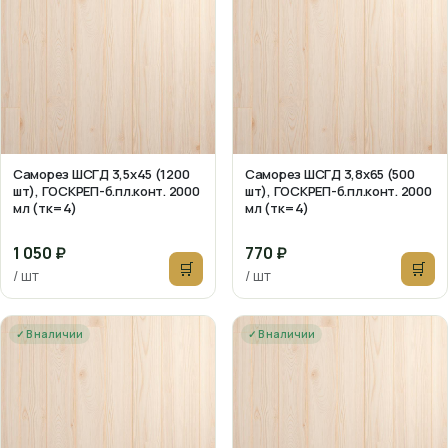
Саморез ШСГД 3,5х45 (1200
Саморез ШСГД 3,8х65 (500
шт), ГОСКРЕП-б.пл.конт. 2000
шт), ГОСКРЕП-б.пл.конт. 2000
мл (тк=4)
мл (тк=4)
1 050 ₽
770 ₽
🛒
🛒
/ шт
/ шт
✓ В наличии
✓ В наличии