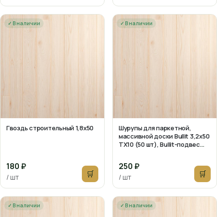
✓ В наличии
✓ В наличии
Гвоздь строительный 1,8х50
Шурупы для паркетной,
массивной доски Bullit 3,2х50
TX10 (50 шт), Bullit-подвес
(тк=10)
180 ₽
250 ₽
🛒
🛒
/ шт
/ шт
✓ В наличии
✓ В наличии