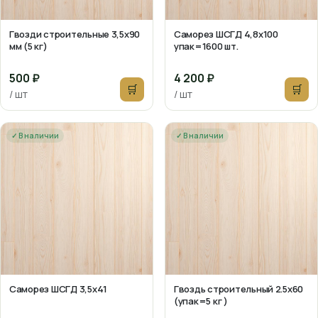
Гвозди строительные 3,5х90
Саморез ШСГД 4,8х100
мм (5 кг)
упак=1600 шт.
500 ₽
4 200 ₽
🛒
🛒
/ шт
/ шт
✓ В наличии
✓ В наличии
Саморез ШСГД 3,5х41
Гвоздь строительный 2.5х60
(упак=5 кг )