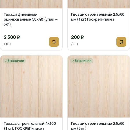
Гвозди финишные
Гвозди строительные 2,5х60
оцинкованные 1,8х40 (упак =
мм (1 кг) Госкреп-пакет
5кг)
2 500 ₽
200 ₽
🛒
🛒
/ шт
/ шт
✓ В наличии
✓ В наличии
Гвоздь строительный 4х100
Гвозди строительные 2,5х60
(1 кг), ГОСКРЕП-пакет
мм (5 кг)