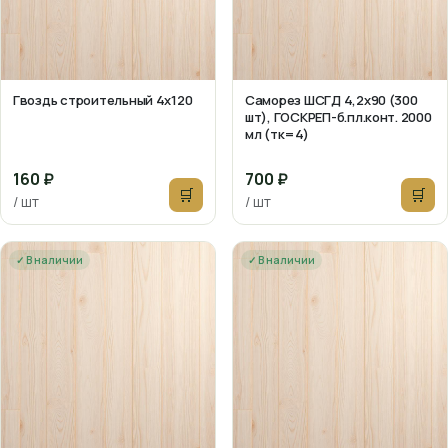
Гвоздь строительный 4х120
Саморез ШСГД 4,2х90 (300
шт), ГОСКРЕП-б.пл.конт. 2000
мл (тк=4)
160 ₽
700 ₽
🛒
🛒
/ шт
/ шт
✓ В наличии
✓ В наличии