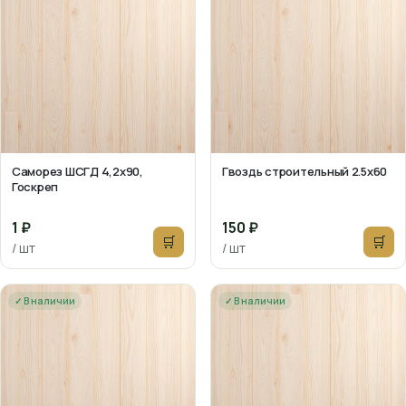
Саморез ШСГД 4,2х90,
Гвоздь строительный 2.5х60
Госкреп
1 ₽
150 ₽
🛒
🛒
/ шт
/ шт
✓ В наличии
✓ В наличии