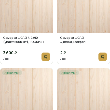
Саморез ШСГД 4,2х90
Саморез ШСГД
(упак=2000 шт), ГОСКРЕП
4,8х100,Госкреп
3 600 ₽
2 ₽
🛒
🛒
/ шт
/ шт
✓ В наличии
✓ В наличии