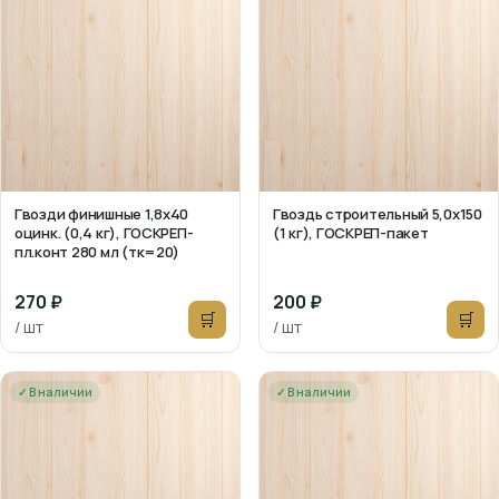
Гвозди финишные 1,8х40
Гвоздь строительный 5,0х150
оцинк. (0,4 кг), ГОСКРЕП-
(1 кг), ГОСКРЕП-пакет
пл.конт 280 мл (тк=20)
270 ₽
200 ₽
🛒
🛒
/ шт
/ шт
✓ В наличии
✓ В наличии