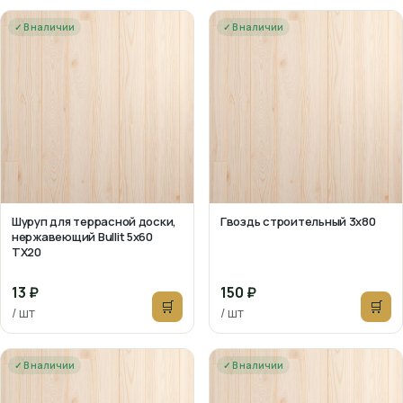
✓ В наличии
✓ В наличии
Шуруп для террасной доски,
Гвоздь строительный 3х80
нержавеющий Bullit 5х60
TX20
13 ₽
150 ₽
🛒
🛒
/ шт
/ шт
✓ В наличии
✓ В наличии