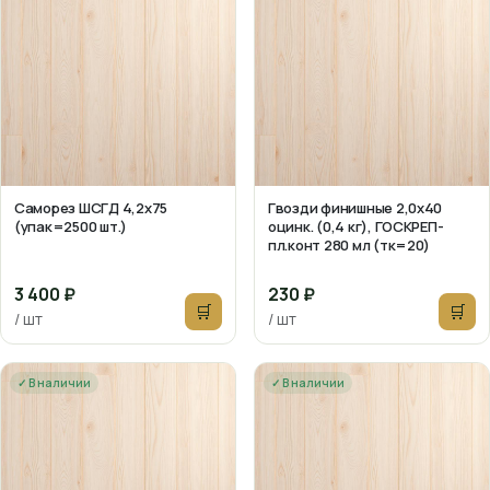
Саморез ШСГД 4,2х75
Гвозди финишные 2,0х40
(упак=2500 шт.)
оцинк. (0,4 кг), ГОСКРЕП-
пл.конт 280 мл (тк=20)
3 400 ₽
230 ₽
🛒
🛒
/ шт
/ шт
✓ В наличии
✓ В наличии