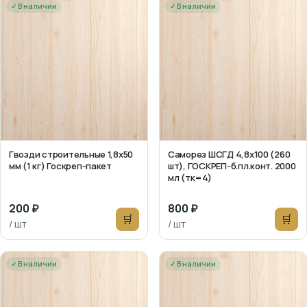
✓ В наличии
✓ В наличии
Гвозди строительные 1,8х50
Саморез ШСГД 4,8х100 (260
мм (1 кг) Госкреп-пакет
шт), ГОСКРЕП-б.пл.конт. 2000
мл (тк=4)
200 ₽
800 ₽
🛒
🛒
/ шт
/ шт
✓ В наличии
✓ В наличии