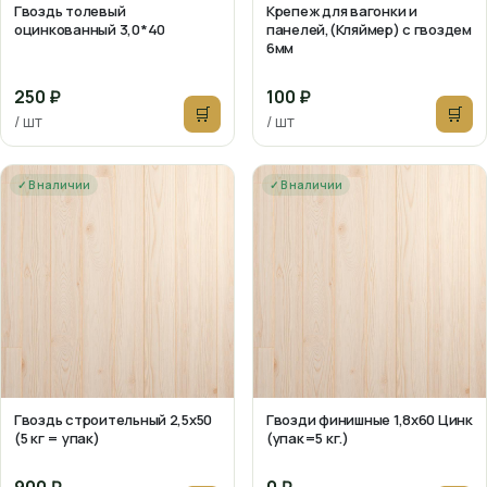
Гвоздь толевый
Крепеж для вагонки и
оцинкованный 3,0*40
панелей,(Кляймер) с гвоздем
6мм
250 ₽
100 ₽
🛒
🛒
/ шт
/ шт
✓ В наличии
✓ В наличии
Гвоздь строительный 2,5х50
Гвозди финишные 1,8х60 Цинк
(5 кг = упак)
(упак=5 кг.)