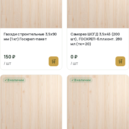
Гвозди строительные 3,5х90
Саморез ШСГД 3,5х45 (200
мм (1 кг) Госкреп-пакет
шт), ГОСКРЕП-б.пл.конт. 280
мл (тк=20)
150 ₽
0 ₽
🛒
🛒
/ шт
/ шт
✓ В наличии
✓ В наличии