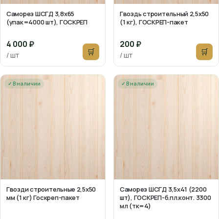
Саморез ШСГД 3,8х65
Гвоздь строительный 2,5х50
(упак=4000 шт), ГОСКРЕП
(1 кг), ГОСКРЕП-пакет
4 000 ₽
200 ₽
🛒
🛒
/ шт
/ шт
✓ В наличии
✓ В наличии
Гвозди строительные 2,5х50
Саморез ШСГД 3,5х41 (2200
мм (1 кг) Госкреп-пакет
шт), ГОСКРЕП-б.пл.конт. 3300
мл (тк=4)