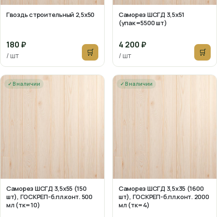
Гвоздь строительный 2,5х50
Саморез ШСГД 3,5х51
(упак=5500 шт)
180 ₽
4 200 ₽
🛒
🛒
/ шт
/ шт
✓ В наличии
✓ В наличии
Саморез ШСГД 3,5х55 (150
Саморез ШСГД 3,5х35 (1600
шт), ГОСКРЕП-б.пл.конт. 500
шт), ГОСКРЕП-б.пл.конт. 2000
мл (тк=10)
мл (тк=4)