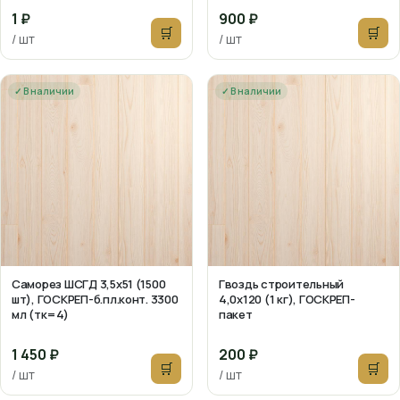
1 ₽
900 ₽
🛒
🛒
/ шт
/ шт
✓ В наличии
✓ В наличии
Саморез ШСГД 3,5х51 (1500
Гвоздь строительный
шт), ГОСКРЕП-б.пл.конт. 3300
4,0х120 (1 кг), ГОСКРЕП-
мл (тк=4)
пакет
1 450 ₽
200 ₽
🛒
🛒
/ шт
/ шт