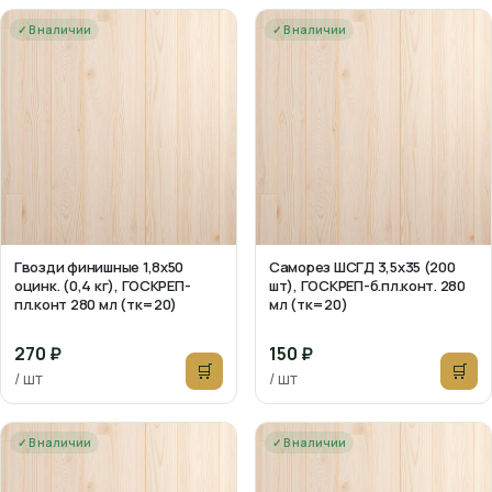
✓ В наличии
✓ В наличии
Гвозди финишные 1,8х50
Саморез ШСГД 3,5х35 (200
оцинк. (0,4 кг), ГОСКРЕП-
шт), ГОСКРЕП-б.пл.конт. 280
пл.конт 280 мл (тк=20)
мл (тк=20)
270 ₽
150 ₽
🛒
🛒
/ шт
/ шт
✓ В наличии
✓ В наличии