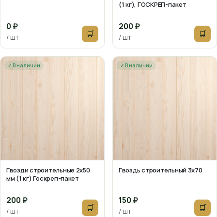
(1 кг), ГОСКРЕП-пакет
0 ₽
200 ₽
🛒
🛒
/ шт
/ шт
✓ В наличии
✓ В наличии
Гвозди строительные 2х50
Гвоздь строительный 3х70
мм (1 кг) Госкреп-пакет
200 ₽
150 ₽
🛒
🛒
/ шт
/ шт