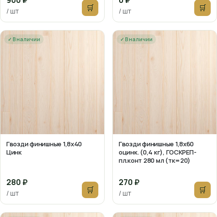
900 ₽
0 ₽
🛒
🛒
/ шт
/ шт
✓ В наличии
✓ В наличии
Гвозди финишные 1,8х40
Гвозди финишные 1,8х60
Цинк
оцинк. (0,4 кг), ГОСКРЕП-
пл.конт 280 мл (тк=20)
280 ₽
270 ₽
🛒
🛒
/ шт
/ шт