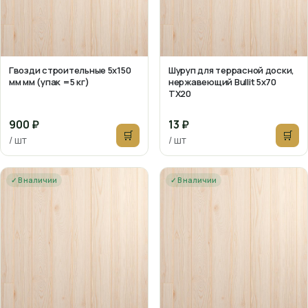
Гвозди строительные 5х150
Шуруп для террасной доски,
мм мм (упак =5 кг)
нержавеющий Bullit 5х70
TX20
900 ₽
13 ₽
🛒
🛒
/ шт
/ шт
✓ В наличии
✓ В наличии