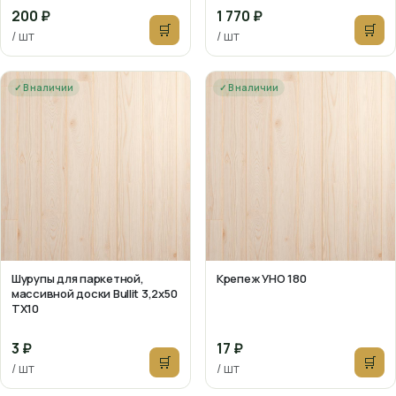
200 ₽
1 770 ₽
🛒
🛒
/ шт
/ шт
✓ В наличии
✓ В наличии
Шурупы для паркетной,
Крепеж УНО 180
массивной доски Bullit 3,2х50
TX10
3 ₽
17 ₽
🛒
🛒
/ шт
/ шт