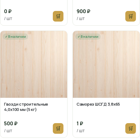
0 ₽
900 ₽
🛒
🛒
/ шт
/ шт
✓ В наличии
✓ В наличии
Гвозди строительные
Саморез ШСГД 3,8х65
4,0х100 мм (5 кг)
500 ₽
1 ₽
🛒
🛒
/ шт
/ шт