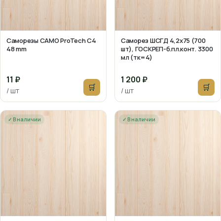
Саморезы CAMO ProTech C4
Саморез ШСГД 4,2х75 (700
48 mm
шт), ГОСКРЕП-б.пл.конт. 3300
мл (тк=4)
11 ₽
1 200 ₽
🛒
🛒
/ шт
/ шт
✓ В наличии
✓ В наличии