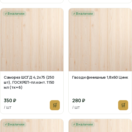
✓ В наличии
✓ В наличии
Саморез ШСГД 4,2х75 (250
Гвозди финишные 1,8х60 Цинк
шт), ГОСКРЕП-пл.конт. 1150
мл (тк=6)
350 ₽
280 ₽
🛒
🛒
/ шт
/ шт
✓ В наличии
✓ В наличии