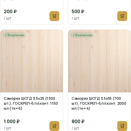
200 ₽
500 ₽
🛒
🛒
/ шт
/ шт
✓ В наличии
✓ В наличии
Саморез ШСГД 3,5х25 (1300
Саморез ШСГД 3,5х55 (700
шт.), ГОСКРЕП-б.пл.конт. 1150
шт), ГОСКРЕП-б.пл.конт. 2000
мл (тк=6)
мл (тк=4)
1 000 ₽
800 ₽
🛒
🛒
/ шт
/ шт