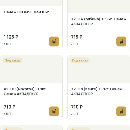
Сенеж ЭКОБИО, кан 10кг
X2-114 (рябина)-0,9 кг-Сенеж
АКВАДЕКОР
1 125 ₽
715 ₽
🛒
🛒
/ шт
/ шт
Под заказ
Под заказ
X2-110 (махагон)-0,9кг-
X2-118 (венге)-0,9кг-Сенеж
Сенеж АКВАДЕКОР
АКВАДЕКОР
710 ₽
710 ₽
🛒
🛒
/ шт
/ шт