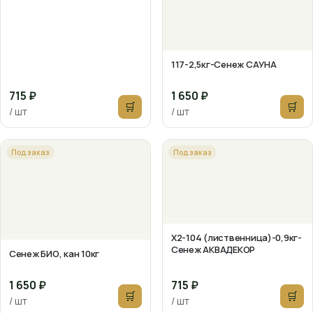
117-2,5кг-Сенеж САУНА
715 ₽
1 650 ₽
🛒
🛒
/ шт
/ шт
Под заказ
Под заказ
X2-104 (лиственница)-0,9кг-
Сенеж АКВАДЕКОР
Сенеж БИО, кан 10кг
1 650 ₽
715 ₽
🛒
🛒
/ шт
/ шт