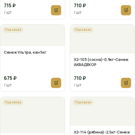
715 ₽
710 ₽
🛒
🛒
/ шт
/ шт
Под заказ
Под заказ
Сенеж Ультра, кан 5кг
X2-103 (сосна)-0,9кг-Сенеж
АКВАДЕКОР
675 ₽
710 ₽
🛒
🛒
/ шт
/ шт
Под заказ
Под заказ
X2-114 (рябина)-2,5кг-Сенеж