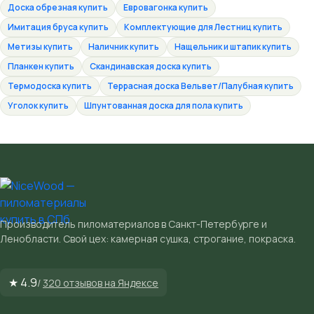
Доска обрезная купить
Евровагонка купить
Имитация бруса купить
Комплектующие для Лестниц купить
Метизы купить
Наличник купить
Нащельник и штапик купить
Планкен купить
Скандинавская доска купить
Термодоска купить
Террасная доска Вельвет/Палубная купить
Уголок купить
Шпунтованная доска для пола купить
Производитель пиломатериалов в Санкт-Петербурге и
Ленобласти. Свой цех: камерная сушка, строгание, покраска.
★ 4.9
/
320 отзывов на Яндексе