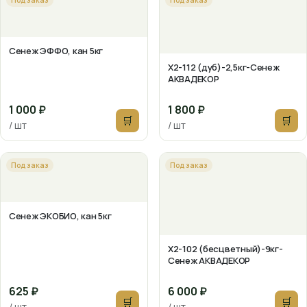
Сенеж ЭФФО, кан 5кг
X2-112 (дуб)-2,5кг-Сенеж
АКВАДЕКОР
1 000 ₽
1 800 ₽
🛒
🛒
/ шт
/ шт
Под заказ
Под заказ
Сенеж ЭКОБИО, кан 5кг
X2-102 (бесцветный)-9кг-
Сенеж АКВАДЕКОР
625 ₽
6 000 ₽
🛒
🛒
/ шт
/ шт