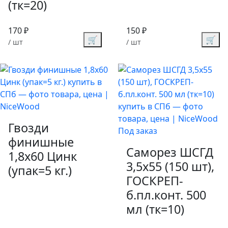
(тк=20)
170 ₽
150 ₽
🛒
🛒
/ шт
/ шт
Гвозди
Под заказ
финишные
Саморез ШСГД
1,8х60 Цинк
3,5х55 (150 шт),
(упак=5 кг.)
ГОСКРЕП-
б.пл.конт. 500
мл (тк=10)