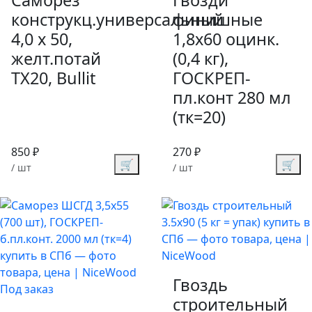
конструкц.универсальный
финишные
4,0 x 50,
1,8х60 оцинк.
желт.потай
(0,4 кг),
TX20, Bullit
ГОСКРЕП-
пл.конт 280 мл
(тк=20)
850 ₽
270 ₽
🛒
🛒
/ шт
/ шт
Гвоздь
Под заказ
строительный