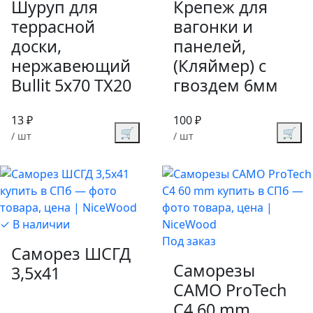
Шуруп для
Крепеж для
террасной
вагонки и
доски,
панелей,
нержавеющий
(Кляймер) с
Bullit 5х70 TX20
гвоздем 6мм
13 ₽
100 ₽
🛒
🛒
/ шт
/ шт
✓ В наличии
Под заказ
Саморез ШСГД
Саморезы
3,5х41
CAMO ProTech
C4 60 mm