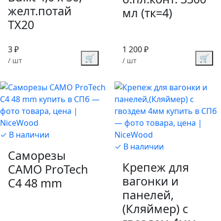
желт.потай
мл (тк=4)
TX20
3 ₽
1 200 ₽
🛒
🛒
/ шт
/ шт
✓ В наличии
✓ В наличии
Саморезы
Крепеж для
CAMO ProTech
вагонки и
C4 48 mm
панелей,
(Кляймер) с