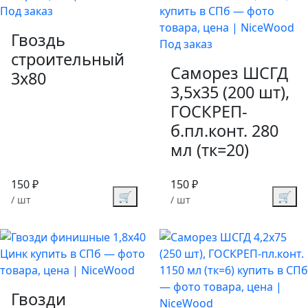
Под заказ
Гвоздь
Под заказ
строительный
Саморез ШСГД
3х80
3,5х35 (200 шт),
ГОСКРЕП-
б.пл.конт. 280
мл (тк=20)
150 ₽
150 ₽
🛒
🛒
/ шт
/ шт
Гвозди