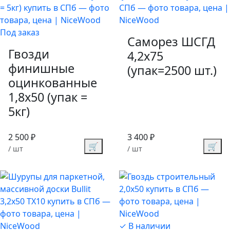
Под заказ
Саморез ШСГД
Гвозди
4,2х75
финишные
(упак=2500 шт.)
оцинкованные
1,8х50 (упак =
5кг)
2 500 ₽
3 400 ₽
🛒
🛒
/ шт
/ шт
✓ В наличии