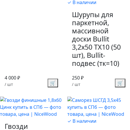
✓ В наличии
Шурупы для
паркетной,
массивной
доски Bullit
3,2х50 TX10 (50
шт), Bullit-
подвес (тк=10)
4 000 ₽
250 ₽
🛒
🛒
/ шт
/ шт
✓ В наличии
Гвозди