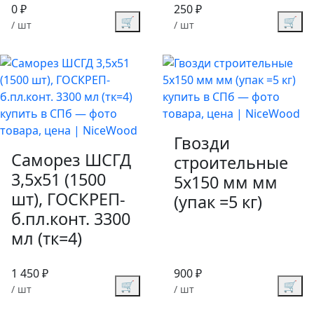
0 ₽
250 ₽
🛒
🛒
/ шт
/ шт
Гвозди
Саморез ШСГД
строительные
3,5х51 (1500
5х150 мм мм
шт), ГОСКРЕП-
(упак =5 кг)
б.пл.конт. 3300
мл (тк=4)
1 450 ₽
900 ₽
🛒
🛒
/ шт
/ шт