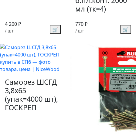
б.пл.конт. 2000
мл (тк=4)
4 200 ₽
770 ₽
🛒
🛒
/ шт
/ шт
Саморез ШСГД
3,8х65
(упак=4000 шт),
ГОСКРЕП