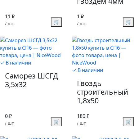
гвоздем 4мм
11 ₽
1 ₽
🛒
🛒
/ шт
/ шт
✓ В наличии
✓ В наличии
Саморез ШСГД
Гвоздь
3,5х32
строительный
1,8х50
0 ₽
180 ₽
🛒
🛒
/ шт
/ шт