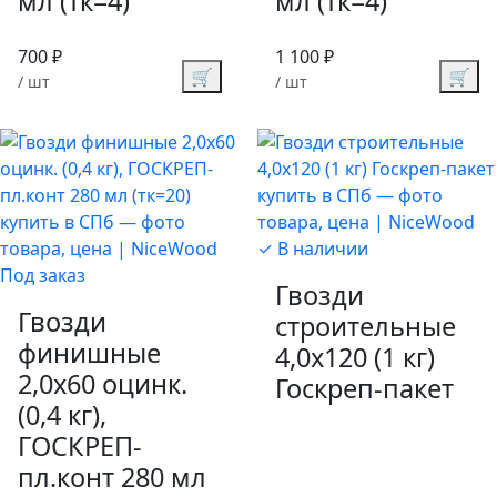
мл (тк=4)
мл (тк=4)
700 ₽
1 100 ₽
🛒
🛒
/ шт
/ шт
✓ В наличии
Под заказ
Гвозди
Гвозди
строительные
финишные
4,0х120 (1 кг)
2,0х60 оцинк.
Госкреп-пакет
(0,4 кг),
ГОСКРЕП-
пл.конт 280 мл