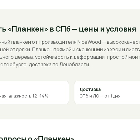
ть «Планкен» в СПб — цены и условия
ный планкен от производителя NiceWood — высококачес
ней отделки. Планкен прямой и скошенный из хвои и лист
ьного дерева, устойчивость к деформации, простой монт
етербурге, доставка по Ленобласти.
Доставка
ая, влажность 12–14%
СПб и ЛО — от 1 дня
опросы о «Планкен»