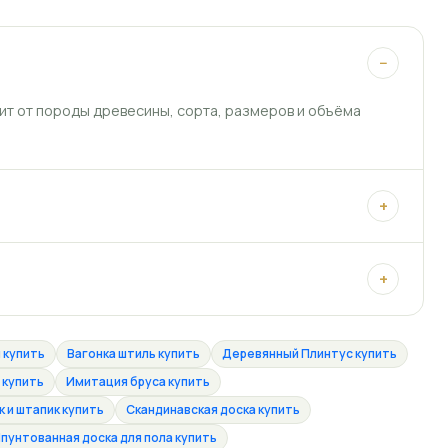
−
ит от породы древесины, сорта, размеров и объёма
+
+
 купить
Вагонка штиль купить
Деревянный Плинтус купить
 купить
Имитация бруса купить
 и штапик купить
Скандинавская доска купить
пунтованная доска для пола купить