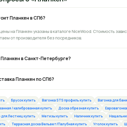
тоит Планкен в СПб?
цены на Планкен указаны в каталоге NiceWood. Стоимость завис
отаем от производителя без посредников.
ь Планкен в Санкт-Петербурге?
ставка Планкен по СПб?
ить
Брусок купить
Вагонка STS профиль купить
Вагонка для бани
анная / калиброванная купить
Доска обрезная купить
Евровагонка
для Лестниц купить
Метизы купить
Наличник купить
Нащельник
ить
Террасная доска Вельвет/Палубная купить
Уголок купить
Ш