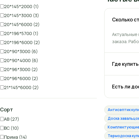
20*145*2000 (1)
20*145*3000 (3)
Сколько с
20*145*6000 (2)
20*196*5700 (1)
Актуальные 
заказа. Раб
20*196*6000 (2)
20*90*3000 (6)
20*90*4000 (6)
Где купит
20*96*3000 (2)
20*96*6000 (2)
Есть ли до
21*145*6000 (2)
Сорт
Антисептик куп
Доска завальцов
АВ (27)
Комплектующие 
ВС (10)
Термодоска куп
Прима (14)