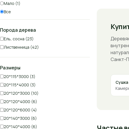
Мало (1)
Все
Купи
Порода дерева
Деревян
Ель, сосна (23)
внутрен
Лиственница (42)
натурал
Санкт-П
Размеры
20*115*3000 (3)
Сушка
20*115*4000 (3)
Камерн
20*120*3000 (10)
20*120*4000 (6)
20*120*6000 (4)
20*140*3000 (6)
Частые в
20*140*4000 (6)