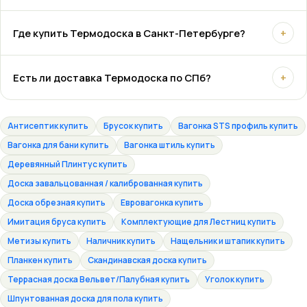
Где купить Термодоска в Санкт-Петербурге?
+
Есть ли доставка Термодоска по СПб?
+
Антисептик купить
Брусок купить
Вагонка STS профиль купить
Вагонка для бани купить
Вагонка штиль купить
Деревянный Плинтус купить
Доска завальцованная / калиброванная купить
Доска обрезная купить
Евровагонка купить
Имитация бруса купить
Комплектующие для Лестниц купить
Метизы купить
Наличник купить
Нащельник и штапик купить
Планкен купить
Скандинавская доска купить
Террасная доска Вельвет/Палубная купить
Уголок купить
Шпунтованная доска для пола купить